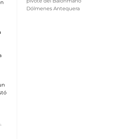
pivote del Balonmano
on
Dólmenes Antequera
a
a
un
stó
.