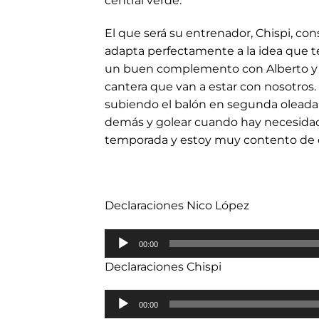
central verde.
El que será su entrenador, Chispi, co
adapta perfectamente a la idea que 
un buen complemento con Alberto y 
cantera que van a estar con nosotros. 
subiendo el balón en segunda oleada 
demás y golear cuando hay necesidad.
temporada y estoy muy contento de q
Declaraciones Nico López
Reproductor
00:00
de
Declaraciones Chispi
audio
Reproductor
00:00
de