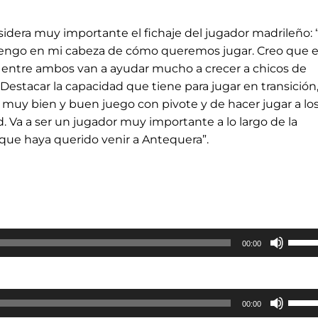
nsidera muy importante el fichaje del jugador madrileño: 
tengo en mi cabeza de cómo queremos jugar. Creo que 
entre ambos van a ayudar mucho a crecer a chicos de
Destacar la capacidad que tiene para jugar en transición
muy bien y buen juego con pivote y de hacer jugar a lo
 Va a ser un jugador muy importante a lo largo de la
ue haya querido venir a Antequera”.
Utiliz
00:00
las
teclas
de
Utiliz
00:00
flecha
las