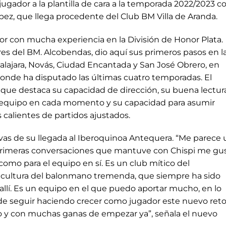
jugador a la plantilla de cara a la temporada 2022/2023 c
ópez, que llega procedente del Club BM Villa de Aranda.
or con mucha experiencia en la División de Honor Plata.
ores del BM. Alcobendas, dio aquí sus primeros pasos en l
dalajara, Novás, Ciudad Encantada y San José Obrero, en
 donde ha disputado las últimas cuatro temporadas. El
 que destaca su capacidad de dirección, su buena lectur
l equipo en cada momento y su capacidad para asumir
alientes de partidos ajustados.
ivas de su llegada al Iberoquinoa Antequera. “Me parece 
primeras conversaciones que mantuve con Chispi me gu
como para el equipo en sí. Es un club mítico del
a cultura del balonmano tremenda, que siempre ha sido
llí. Es un equipo en el que puedo aportar mucho, en lo
ede seguir haciendo crecer como jugador este nuevo reto
 y con muchas ganas de empezar ya”, señala el nuevo