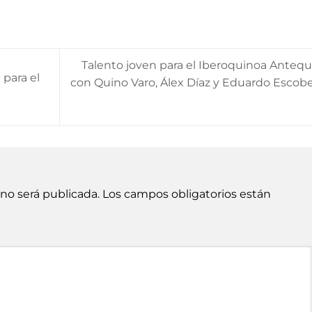
arriba
teclas
para
de
aumen
flecha
o
Talento joven para el Iberoquinoa Antequ
arriba
dismin
 para el
con Quino Varo, Álex Díaz y Eduardo Escob
para
el
aumen
volum
o
dismin
el
volum
 no será publicada.
Los campos obligatorios están