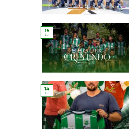
16
Jul
14
Jul