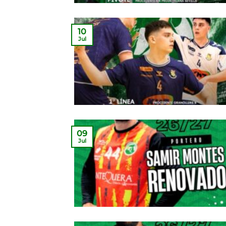
10
Jul
09
Jul