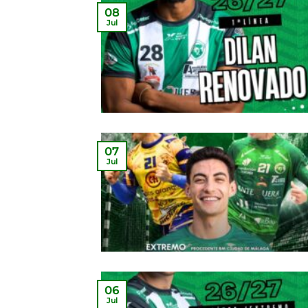
08
Jul
07
Jul
06
Jul