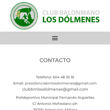
Saltar
al
contenido
CONTACTO
Teléfono: 604 48 33 16
Email:
presidenciabmlosdolmenes@gmail.com
clubbmlosdolmenes@gmail.com
Polideportivo Municipal Fernando Argüelles
C/ Antonio Mohedano s/n
29200 Antequera, Málaga