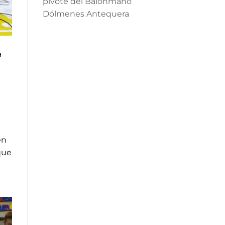
pivote del Balonmano
Dólmenes Antequera
a
en
que