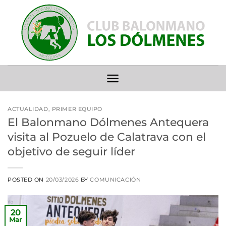
Saltar
al
contenido
ACTUALIDAD
,
PRIMER EQUIPO
El Balonmano Dólmenes Antequera
visita al Pozuelo de Calatrava con el
objetivo de seguir líder
POSTED ON
20/03/2026
BY
COMUNICACIÓN
20
Mar