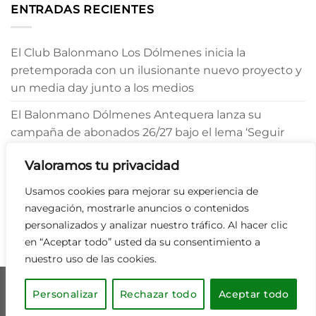
ENTRADAS RECIENTES
El Club Balonmano Los Dólmenes inicia la
pretemporada con un ilusionante nuevo proyecto y
un media day junto a los medios
El Balonmano Dólmenes Antequera lanza su
campaña de abonados 26/27 bajo el lema ‘Seguir
Creyendo’
Valoramos tu privacidad
Julio Morgado refuerza el pivote del Balonmano
Usamos cookies para mejorar su experiencia de
Dólmenes Antequera
navegación, mostrarle anuncios o contenidos
personalizados y analizar nuestro tráfico. Al hacer clic
en “Aceptar todo” usted da su consentimiento a
nuestro uso de las cookies.
POLÍTICA DE COOKIES
AVISO LEGAL
Personalizar
Rechazar todo
Aceptar todo
Copyright 2026 ©
Club Balonmano Los Dólmenes