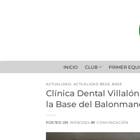
Saltar
al
contenido
INICIO
CLUB
PRIMER EQU
ACTUALIDAD
,
ACTUALIDAD BASE
,
BASE
Clínica Dental Villaló
la Base del Balonma
POSTED ON
19/09/2024
BY
COMUNICACIÓN