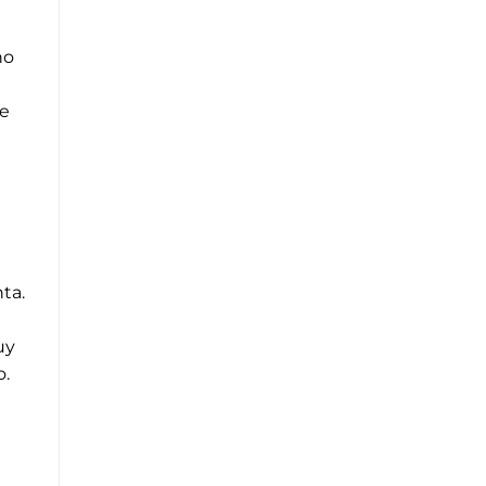
no
de
ta.
uy
o.