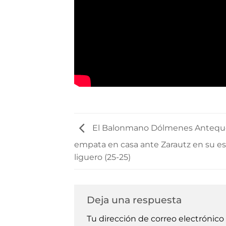
El Balonmano Dólmenes Antequ
empata en casa ante Zarautz en su e
liguero (25-25)
Deja una respuesta
Tu dirección de correo electrónico