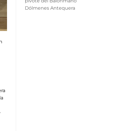
pivote del Balonmano
Dólmenes Antequera
n
era
la
e