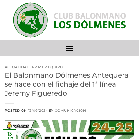
Saltar
al
contenido
ACTUALIDAD
,
PRIMER EQUIPO
El Balonmano Dólmenes Antequera
se hace con el fichaje del 1ª línea
Jeremy Figueredo
POSTED ON
13/06/2024
BY
COMUNICACIÓN
13
Jun