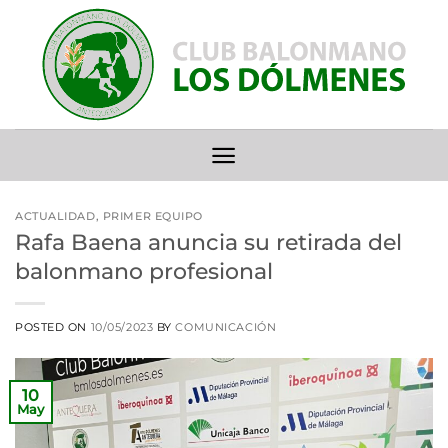
Saltar
al
contenido
ACTUALIDAD
,
PRIMER EQUIPO
Rafa Baena anuncia su retirada del
balonmano profesional
POSTED ON
10/05/2023
BY
COMUNICACIÓN
10
May