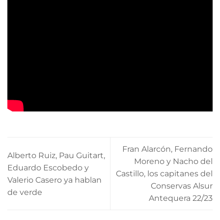
Fran Alarcón, Fernando
Alberto Ruiz, Pau Guitart,
Moreno y Nacho del
Eduardo Escobedo y
Castillo, los capitanes del
Valerio Casero ya hablan
Conservas Alsur
de verde
Antequera 22/23