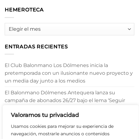
HEMEROTECA
HEMEROTECA
ENTRADAS RECIENTES
El Club Balonmano Los Dólmenes inicia la
pretemporada con un ilusionante nuevo proyecto y
un media day junto a los medios
El Balonmano Dólmenes Antequera lanza su
campaña de abonados 26/27 bajo el lema ‘Seguir
Creyendo’
Valoramos tu privacidad
Julio Morgado refuerza el pivote del Balonmano
Usamos cookies para mejorar su experiencia de
Dólmenes Antequera
navegación, mostrarle anuncios o contenidos